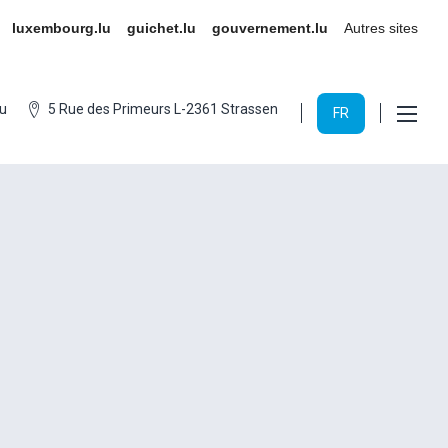
luxembourg.lu
guichet.lu
gouvernement.lu
Autres sites
u
5 Rue des Primeurs L-2361 Strassen
FR