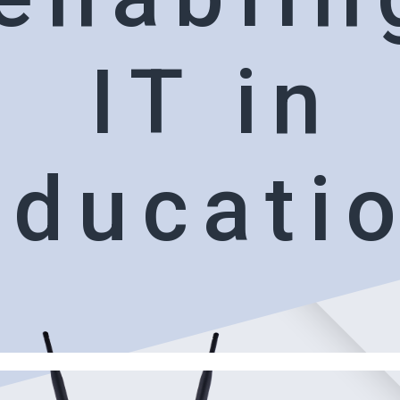
I
T
i
n
e
d
u
c
a
t
i