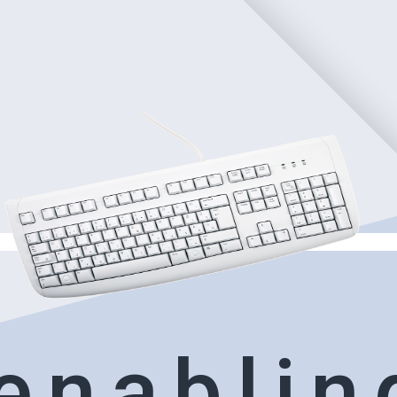
e
n
a
b
l
i
n