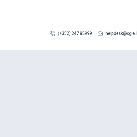
(+352) 247 85999
helpdesk@cgie.l