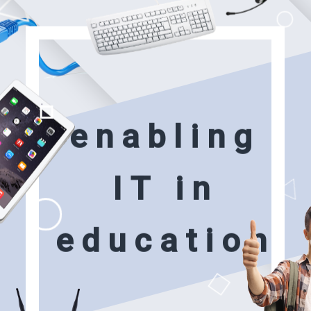
e
n
a
b
l
i
n
g
I
T
i
n
e
d
u
c
a
t
i
o
n