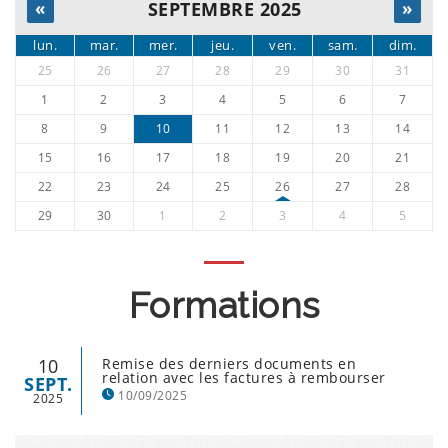
«
SEPTEMBRE 2025
»
lun.
mar.
mer.
jeu.
ven.
sam.
dim.
25
26
27
28
29
30
31
1
2
3
4
5
6
7
8
9
10
11
12
13
14
15
16
17
18
19
20
21
22
23
24
25
26
27
28
29
30
1
2
3
4
5
Formations
10
Remise des derniers documents en
relation avec les factures à rembourser
SEPT.
10/09/2025
2025
Sont concernés tous les Pé à l'exception des Pé